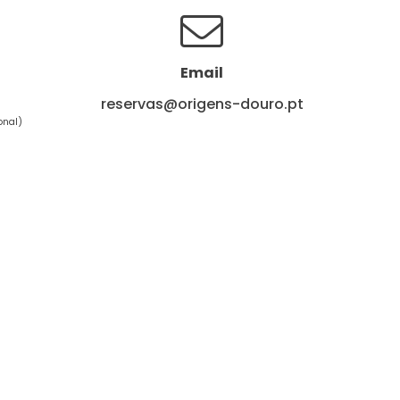
Email
reservas@origens-douro.pt
onal)