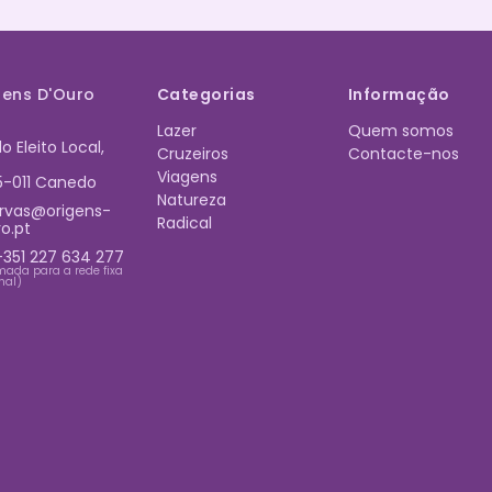
gens D'Ouro
Categorias
Informação
Lazer
Quem somos
do Eleito Local,
Cruzeiros
Contacte-nos
Viagens
5-011 Canedo
Natureza
rvas@origens-
Radical
o.pt
+351 227 634 277
ada para a rede fixa
nal)