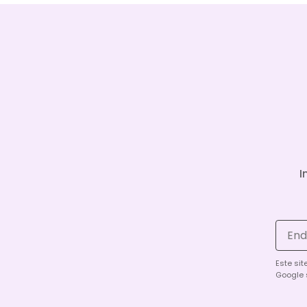
I
Este si
Google 