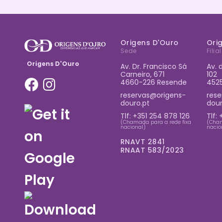
Origens D'Ouro
Ori
Sede
Filial
Origens D'Ouro
Av. Dr. Francisco Sá
Av. 
Carneiro, 671
102
4660-226 Resende
452
reservas@origens-
rese
douro.pt
dour
Tlf:
+351 254 878 126
Tlf:
(Chamada para a rede fixa
(Cham
nacional)
nacio
RNAVT 2841
RNAAT 583/2023