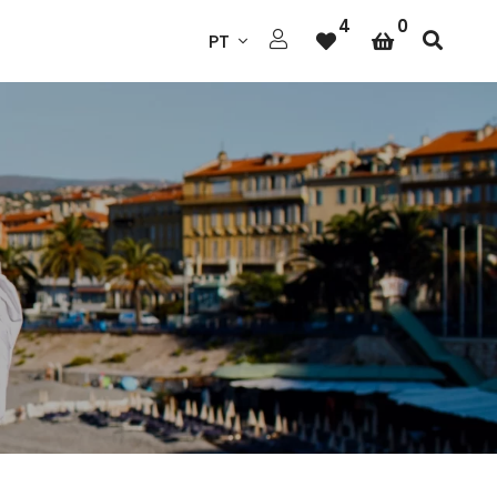
4
0
PT